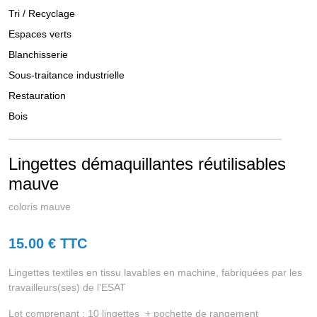
Tri / Recyclage
Espaces verts
Blanchisserie
Sous-traitance industrielle
Restauration
Bois
Lingettes démaquillantes réutilisables
mauve
coloris mauve
15.00
€ TTC
Lingettes textiles en tissu lavables en machine, fabriquées par les
travailleurs(ses) de l'ESAT
Lot comprenant : 10 lingettes + pochette de rangement