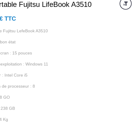
table Fujitsu LifeBook A3510
€ TTC
e Fujitsu LefeBook A3510
 bon état
'écran : 15 pouces
exploitation : Windows 11
: Intel Core i5
 de processeur : 8
 8 GO
: 238 GB
14 Kg