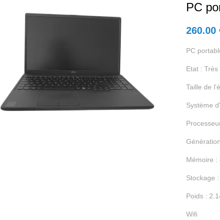
PC por
260.00
PC portabl
Etat : Très
Taille de l
Système d'
Processeur 
Génération
Mémoire :
Stockage 
Poids : 2.
Wifi