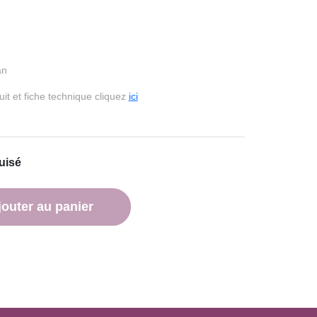
an
it et fiche technique cliquez
ici
uisé
jouter au panier