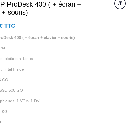
P ProDesk 400 ( + écran +
 + souris)
€ TTC
oDesk 400 ( + écran + clavier + souris)
tat
exploitation: Linux
: Intel Inside
8 GO
 SSD 500 GO
aphiques: 1 VGA/ 1 DVI
4 KG
D