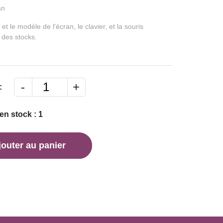
an
t le modèle de l'écran, le clavier, et la souris
des stocks.
-
+
:
en stock : 1
jouter au panier