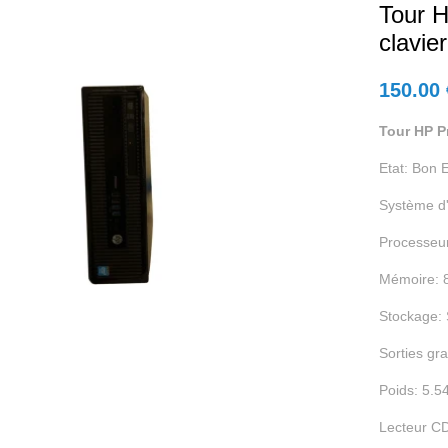
Tour H
clavier
150.00
Tour HP Pr
Etat: Bon E
Système d'
Processeur
Mémoire: 
Stockage:
Sorties gr
Poids: 5.5
Lecteur C