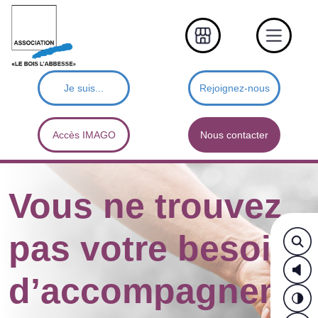
Je suis...
Rejoignez-nous
Accès IMAGO
Nous contacter
Vous ne trouvez
pas votre besoin
d’accompagneme