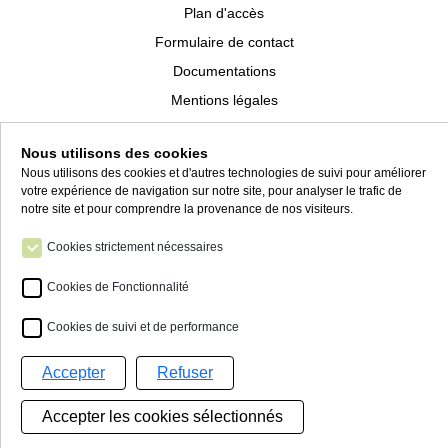
Plan d'accès
Formulaire de contact
Documentations
Mentions légales
Rejoignez-nous
Nous utilisons des cookies
Politique de confidentialité
Nous utilisons des cookies et d'autres technologies de suivi pour améliorer
Informations relatives aux cookies
votre expérience de navigation sur notre site, pour analyser le trafic de
notre site et pour comprendre la provenance de nos visiteurs.
Conditions générales de vente
Cookies strictement nécessaires
Cookies de Fonctionnalité
Cookies de suivi et de performance
Accepter
Refuser
23 chemin de l'Argente Ligne
52100 Saint-Dizier