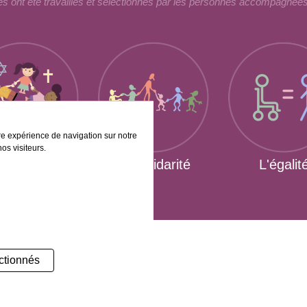
 ont été travaillés et sélectionnés par les personnes accompagnées
tre expérience de navigation sur notre
os visiteurs.
La laïcité
La solidarité
L'égalit
ociation
Nos prestations