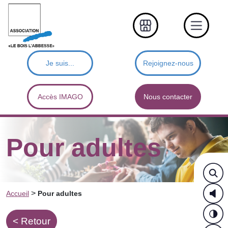
Je suis...
Rejoignez-nous
Accès IMAGO
Nous contacter
Pour adultes
>
Accueil
Pour adultes
< Retour