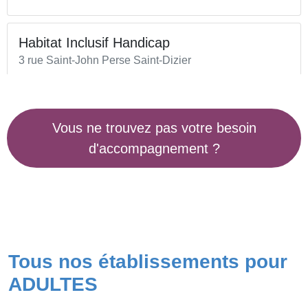
Habitat Inclusif Handicap
3 rue Saint-John Perse Saint-Dizier
Habitat Inclusif Handicap
Vous ne trouvez pas votre besoin
7 rue du Général De Gaulle Bologne
d'accompagnement ?
Etablissement d’Accueil Médicalisé
23 chemin de l'Argente Ligne Saint-Dizier
Foyer de Vie - Accueil de jour
Tous nos établissements pour
23 chemin de l'Argente Ligne Saint-Dizier
ADULTES