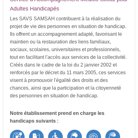
Entreprise Adaptée de Restauration
Adultes Handicapés
Collective
1 Rue des Frères Lumières Saint-Dizier
Les SAVS SAMSAH contribuent à la réalisation du
projet de vie des personnes en situation de handicap.
Ils offrent un accompagnement adapté, favorisant le
Habitat
maintien ou la restauration des liens familiaux,
14/16 allée Gustave Eiffel Saint-Dizier
sociaux, scolaires, universitaires et professionnels,
tout en facilitant l'accès aux services de la collectivité.
Créés dans le cadre de la loi du 2 janvier 2002 et
Habitat Bise
renforcés par le décret du 11 mars 2005, ces services
66 rue Jean Camus Saint-Dizier
visent à promouvoir l'égalité des droits et des
chances, ainsi que la participation et la citoyenneté
des personnes en situation de handicap.
Habitat
15 rue Quai Berthelot Saint-Dizier
Notre établissement prend en charge les
handicaps suivants :
Foyer de vie - Hébergement